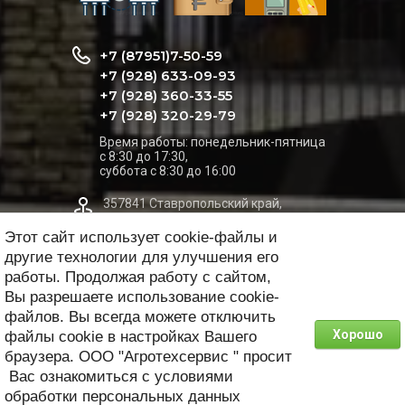
+7 (87951)7-50-59
+7 (928) 633-09-93
+7 (928) 360-33-55
+7 (928) 320-29-79
Время работы: понедельник-пятница
c 8:30 до 17:30,
суббота с 8:30 до 16:00
357841 Ставропольский край,
Георгиевский р-н, Александрийская
Этот сайт использует cookie-файлы и
ст-ца, ул. Строителей, д.18.
другие технологии для улучшения его
работы. Продолжая работу с сайтом,
Пункт самовывоза на карте
Вы разрешаете использование cookie-
файлов. Вы всегда можете отключить
cummins_kavkaz@mail.ru
Хорошо
файлы cookie в настройках Вашего
браузера. ООО "Агротехсервис " просит
Вас ознакомиться с условиями
© 2026 Агротехсервис
обработки персональных данных